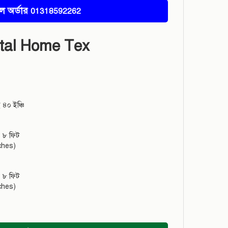
ল অর্ডার
01318592262
ital Home Tex
৪০ ইঞ্চি
× ৮ ফিট
ches)
× ৮ ফিট
ches)