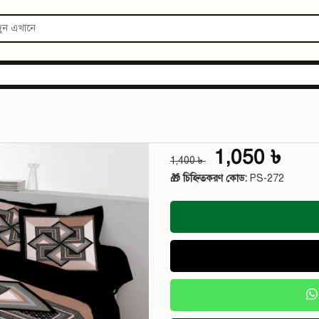
1,050 ৳
1,400 ৳
🎁 চিহ্নিতকরণ কোড:
PS-272